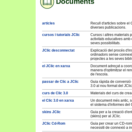
Documents
articles
Recull d'articles sobre el 
diverses publicacions.
cursos i tutorials JClic
Cursos i altres materials 
activitats educatives amb el
seves possibilitats.
JClic desconnectat
Explicació del procés d'ins
ordinadors sense connexió 
projectes a les seves bibl
el JClic en xarxa
Document adreçat a coord
manera d'optimitzar el ren
de l'escola.
passar de Clic a JClic
Guia ràpida de conversió d
3.0 al nou format del JClic
curs de Clic 3.0
Materials del curs de creac
el Clic 3.0 en xarxa
Un document més antic, so
el sistema d'informes del 
skins JClic
Guia per a la creació d'en
(skins) per al JClic.
JClic Cd-Rom
Guia per crear un CD-rom 
necessiti de connexió a in