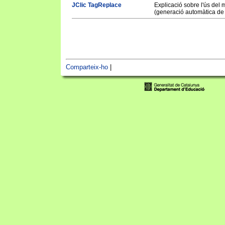
JClic TagReplace
Explicació sobre l'ús del
(generació automàtica de 
Comparteix-ho
|