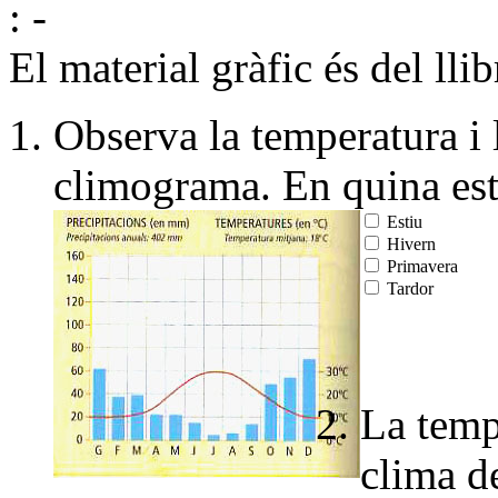
:
-
El material gràfic és del lli
Observa la temperatura i 
climograma. En quina est
Estiu
Hivern
Primavera
Tardor
La temp
clima de