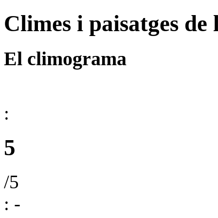
Climes i paisatges de 
El climograma
:
5
/5
:
-