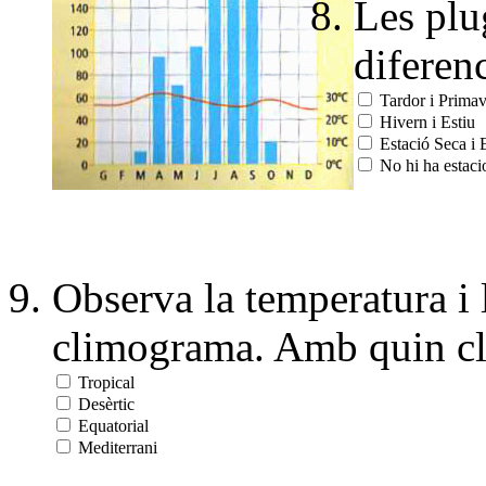
Les plu
diferenc
Tardor i Primav
Hivern i Estiu
Estació Seca i 
No hi ha estaci
Observa la temperatura i 
climograma. Amb quin cli
Tropical
Desèrtic
Equatorial
Mediterrani