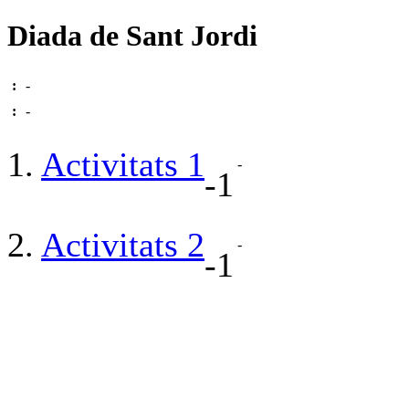
Diada de Sant Jordi
:
-
:
-
1.
Activitats 1
-
-1
2.
Activitats 2
-
-1