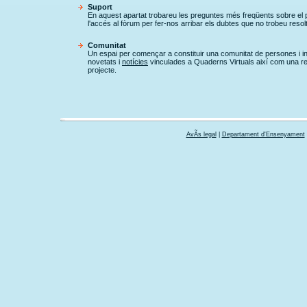
Suport
En aquest apartat trobareu les preguntes més freqüents sobre el pr
l'accés al fòrum per fer-nos arribar els dubtes que no trobeu resolt
Comunitat
Un espai per començar a constituir una comunitat de persones i ins
novetats i
notícies
vinculades a Quaderns Virtuals així com una re
projecte.
AvÃ­s legal
|
Departament d'Ensenyament