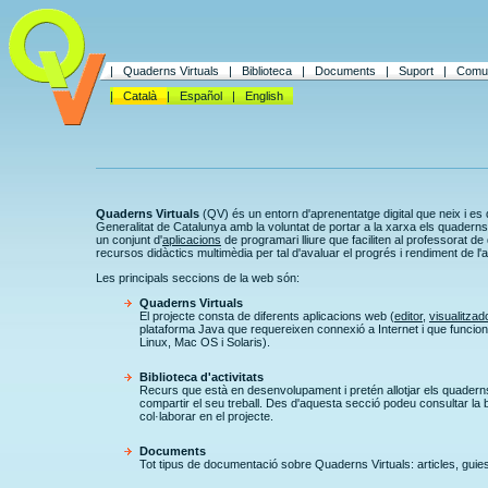
|
Quaderns Virtuals
|
Biblioteca
|
Documents
|
Suport
|
Comun
|
Català
|
Español
|
English
Quaderns Virtuals
(QV) és un entorn d'aprenentatge digital que neix i e
Generalitat de Catalunya amb la voluntat de portar a la xarxa els quaderns 
un conjunt d'
aplicacions
de programari lliure que faciliten al professorat de 
recursos didàctics multimèdia per tal d'avaluar el progrés i rendiment de l'
Les principals seccions de la web són:
Quaderns Virtuals
El projecte consta de diferents aplicacions web (
editor
,
visualitzad
plataforma Java que requereixen connexió a Internet i que funcio
Linux, Mac OS i Solaris).
Biblioteca d'activitats
Recurs que està en desenvolupament i pretén allotjar els quader
compartir el seu treball. Des d'aquesta secció podeu consultar l
col·laborar en el projecte.
Documents
Tot tipus de documentació sobre Quaderns Virtuals: articles, guies 