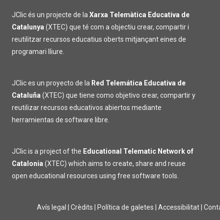
JClic és un projecte de la
Xarxa Telemàtica Educativa de
Catalunya
(XTEC) que té com a objectiu crear, compartir i
reutilitzar recursos educatius oberts mitjançant eines de
programari lliure.
JClic es un proyecto de la
Red Telemática Educativa de
Cataluña
(XTEC) que tiene como objetivo crear, compartir y
reutilizar recursos educativos abiertos mediante
herramientas de software libre.
JClic is a project of the
Educational Telematic Network of
Catalonia
(XTEC) which aims to create, share and reuse
open educational resources using free software tools.
Avís legal
|
Crèdits
|
Política de galetes
|
Accessibilitat
|
Cont