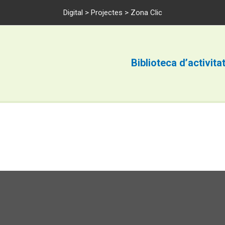
Digital
>
Projectes
> Zona Clic
Biblioteca d’activita