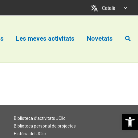
Trieu
un
idioma
Cerc
ts
Les meves activitats
Novetats
Obre la b
Biblioteca d’activitats JClic
Biblioteca personal de projectes
Història del JClic