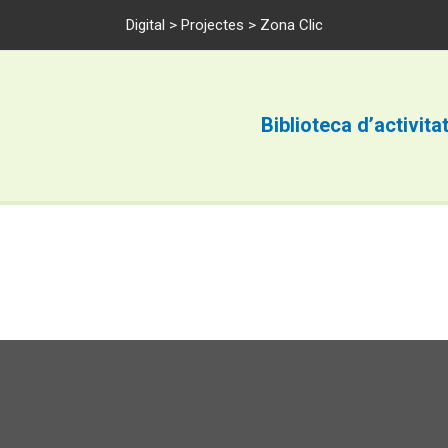
Digital
>
Projectes
> Zona Clic
Biblioteca d’activita