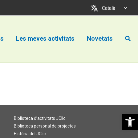
Trieu
un
idioma
Cerc
ts
Les meves activitats
Novetats
Obre la b
Biblioteca d’activitats JClic
Biblioteca personal de projectes
Història del JClic