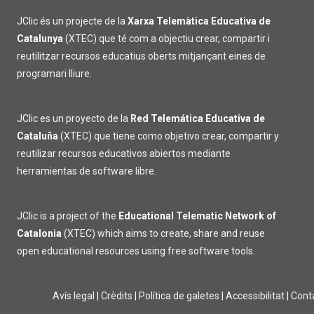
JClic és un projecte de la
Xarxa Telemàtica Educativa de
Catalunya
(XTEC) que té com a objectiu crear, compartir i
reutilitzar recursos educatius oberts mitjançant eines de
programari lliure.
JClic es un proyecto de la
Red Telemática Educativa de
Cataluña
(XTEC) que tiene como objetivo crear, compartir y
reutilizar recursos educativos abiertos mediante
herramientas de software libre.
JClic is a project of the
Educational Telematic Network of
Catalonia
(XTEC) which aims to create, share and reuse
open educational resources using free software tools.
Avís legal
|
Crèdits
|
Política de galetes
|
Accessibilitat
|
Cont