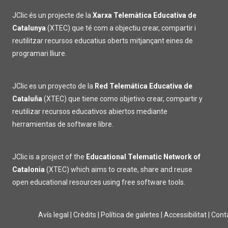
JClic és un projecte de la
Xarxa Telemàtica Educativa de
Catalunya
(XTEC) que té com a objectiu crear, compartir i
reutilitzar recursos educatius oberts mitjançant eines de
programari lliure.
JClic es un proyecto de la
Red Telemática Educativa de
Cataluña
(XTEC) que tiene como objetivo crear, compartir y
reutilizar recursos educativos abiertos mediante
herramientas de software libre.
JClic is a project of the
Educational Telematic Network of
Catalonia
(XTEC) which aims to create, share and reuse
open educational resources using free software tools.
Avís legal
|
Crèdits
|
Política de galetes
|
Accessibilitat
|
Cont