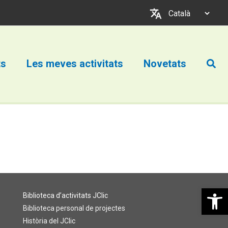
Trieu
un
idioma
Cerc
ts
Les meves activitats
Novetats
Obre la b
Biblioteca d’activitats JClic
Biblioteca personal de projectes
Història del JClic