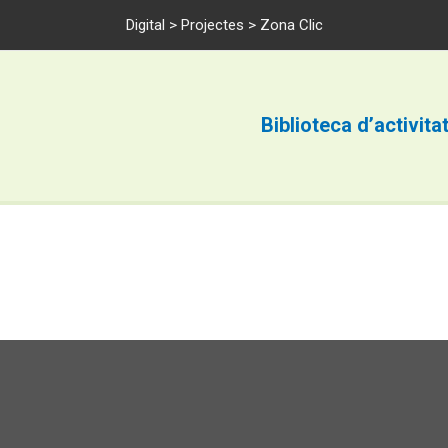
Digital
>
Projectes
> Zona Clic
Biblioteca d’activita