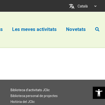
Trieu
un
idioma
Cerc
ts
Les meves activitats
Novetats
Obre la b
Biblioteca d’activitats JClic
Biblioteca personal de projectes
Història del JClic