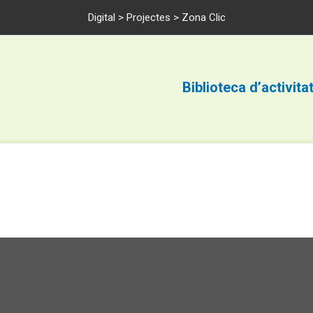
Digital
>
Projectes
> Zona Clic
Biblioteca d’activita