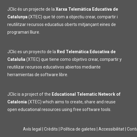
JClic és un projecte de la
Xarxa Telemàtica Educativa de
Catalunya
(XTEC) que té com a objectiu crear, compartir i
reutilitzar recursos educatius oberts mitjançant eines de
programari lliure.
JClic es un proyecto de la
Red Telemática Educativa de
Cataluña
(XTEC) que tiene como objetivo crear, compartir y
reutilizar recursos educativos abiertos mediante
herramientas de software libre.
JClic is a project of the
Educational Telematic Network of
Catalonia
(XTEC) which aims to create, share and reuse
open educational resources using free software tools.
Avís legal
|
Crèdits
|
Política de galetes
|
Accessibilitat
|
Cont