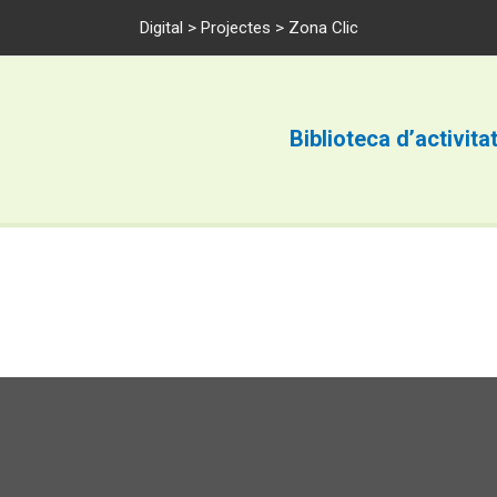
Digital
>
Projectes
> Zona Clic
Biblioteca d’activita