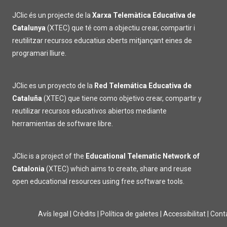
JClic és un projecte de la
Xarxa Telemàtica Educativa de
Catalunya
(XTEC) que té com a objectiu crear, compartir i
reutilitzar recursos educatius oberts mitjançant eines de
programari lliure.
JClic es un proyecto de la
Red Telemática Educativa de
Cataluña
(XTEC) que tiene como objetivo crear, compartir y
reutilizar recursos educativos abiertos mediante
herramientas de software libre.
JClic is a project of the
Educational Telematic Network of
Catalonia
(XTEC) which aims to create, share and reuse
open educational resources using free software tools.
Avís legal
|
Crèdits
|
Política de galetes
|
Accessibilitat
|
Cont