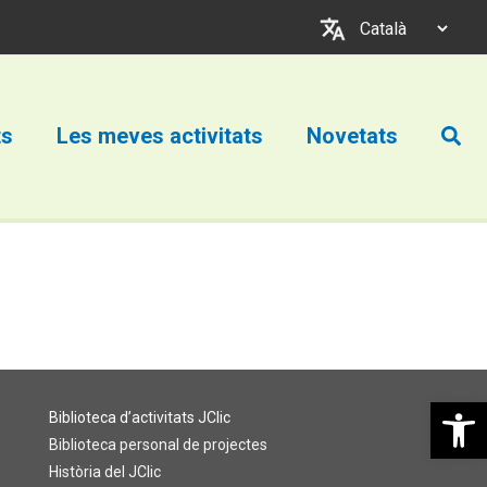
Trieu
un
idioma
Cerc
ts
Les meves activitats
Novetats
Obre la b
Biblioteca d’activitats JClic
Biblioteca personal de projectes
Història del JClic