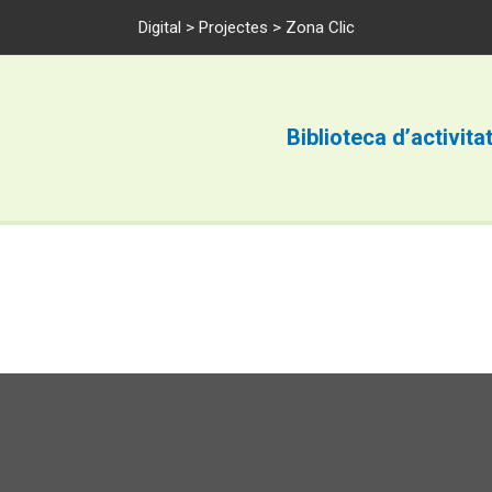
Digital
>
Projectes
> Zona Clic
Biblioteca d’activita