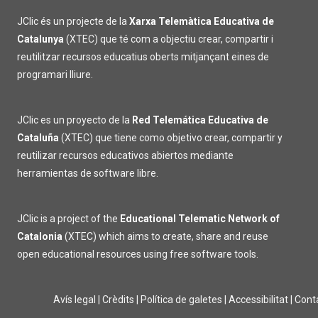
JClic és un projecte de la
Xarxa Telemàtica Educativa de
Catalunya
(XTEC) que té com a objectiu crear, compartir i
reutilitzar recursos educatius oberts mitjançant eines de
programari lliure.
JClic es un proyecto de la
Red Telemática Educativa de
Cataluña
(XTEC) que tiene como objetivo crear, compartir y
reutilizar recursos educativos abiertos mediante
herramientas de software libre.
JClic is a project of the
Educational Telematic Network of
Catalonia
(XTEC) which aims to create, share and reuse
open educational resources using free software tools.
Avís legal
|
Crèdits
|
Política de galetes
|
Accessibilitat
|
Cont