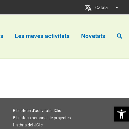
Trieu
un
idioma
Cerc
ts
Les meves activitats
Novetats
Obre la b
Biblioteca d’activitats JClic
Biblioteca personal de projectes
Història del JClic