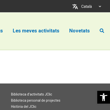
Trieu
un
idioma
Cerc
ts
Les meves activitats
Novetats
Obre la b
Biblioteca d’activitats JClic
Biblioteca personal de projectes
Història del JClic