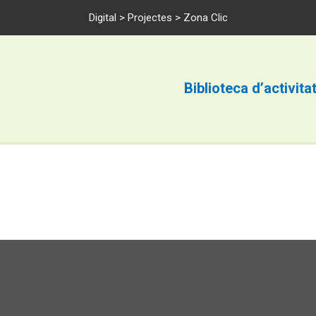
Digital
>
Projectes
> Zona Clic
Biblioteca d’activita