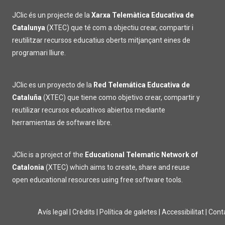
JClic és un projecte de la
Xarxa Telemàtica Educativa de
Catalunya
(XTEC) que té com a objectiu crear, compartir i
reutilitzar recursos educatius oberts mitjançant eines de
programari lliure.
JClic es un proyecto de la
Red Telemática Educativa de
Cataluña
(XTEC) que tiene como objetivo crear, compartir y
reutilizar recursos educativos abiertos mediante
herramientas de software libre.
JClic is a project of the
Educational Telematic Network of
Catalonia
(XTEC) which aims to create, share and reuse
open educational resources using free software tools.
Avís legal
|
Crèdits
|
Política de galetes
|
Accessibilitat
|
Cont