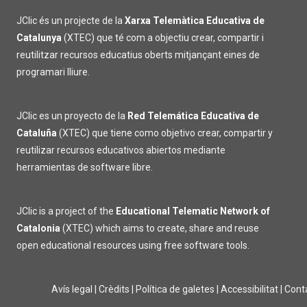
JClic és un projecte de la
Xarxa Telemàtica Educativa de
Catalunya
(XTEC) que té com a objectiu crear, compartir i
reutilitzar recursos educatius oberts mitjançant eines de
programari lliure.
JClic es un proyecto de la
Red Telemática Educativa de
Cataluña
(XTEC) que tiene como objetivo crear, compartir y
reutilizar recursos educativos abiertos mediante
herramientas de software libre.
JClic is a project of the
Educational Telematic Network of
Catalonia
(XTEC) which aims to create, share and reuse
open educational resources using free software tools.
Avís legal
|
Crèdits
|
Política de galetes
|
Accessibilitat
|
Cont