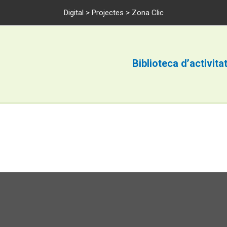
Digital
>
Projectes
> Zona Clic
Biblioteca d’activita