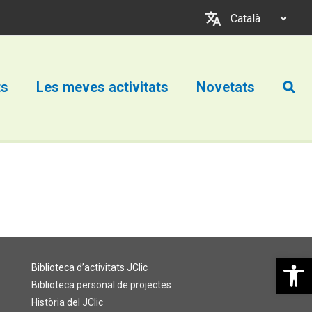
Trieu
un
idioma
Cerc
ts
Les meves activitats
Novetats
Obre la b
Biblioteca d’activitats JClic
Biblioteca personal de projectes
Història del JClic