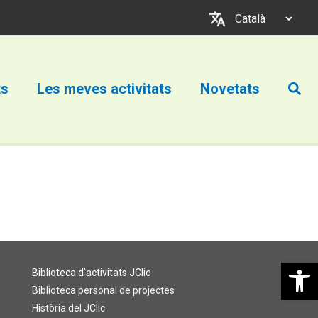
Trieu
un
idioma
Cerc
ts
Les meves activitats
Novetats
Obre la b
Biblioteca d’activitats JClic
Biblioteca personal de projectes
Història del JClic