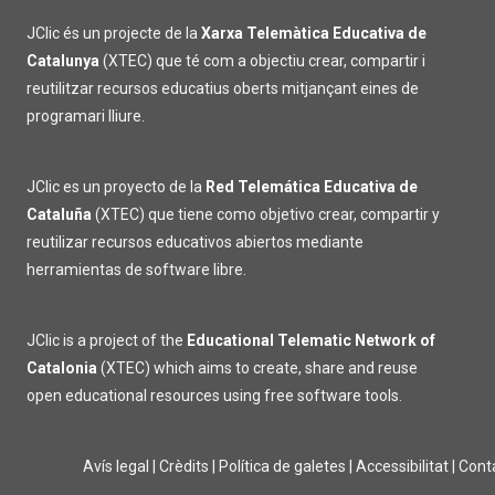
JClic és un projecte de la
Xarxa Telemàtica Educativa de
Catalunya
(XTEC) que té com a objectiu crear, compartir i
reutilitzar recursos educatius oberts mitjançant eines de
programari lliure.
JClic es un proyecto de la
Red Telemática Educativa de
Cataluña
(XTEC) que tiene como objetivo crear, compartir y
reutilizar recursos educativos abiertos mediante
herramientas de software libre.
JClic is a project of the
Educational Telematic Network of
Catalonia
(XTEC) which aims to create, share and reuse
open educational resources using free software tools.
Avís legal
|
Crèdits
|
Política de galetes
|
Accessibilitat
|
Cont