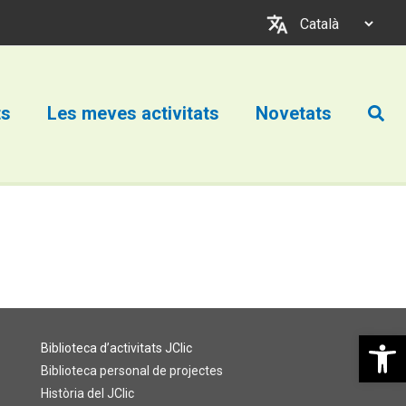
Trieu
un
idioma
Cerc
ts
Les meves activitats
Novetats
Obre la b
Biblioteca d’activitats JClic
Biblioteca personal de projectes
Història del JClic