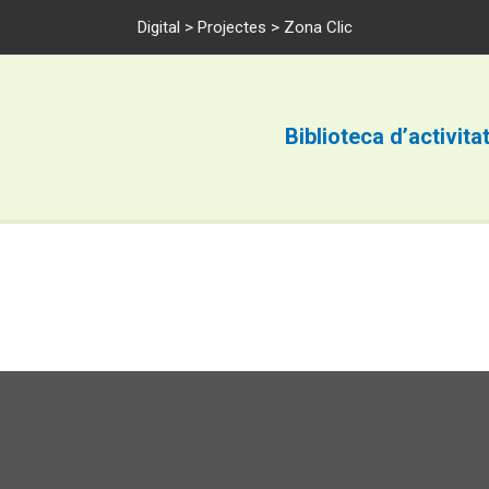
Digital
>
Projectes
> Zona Clic
Biblioteca d’activita